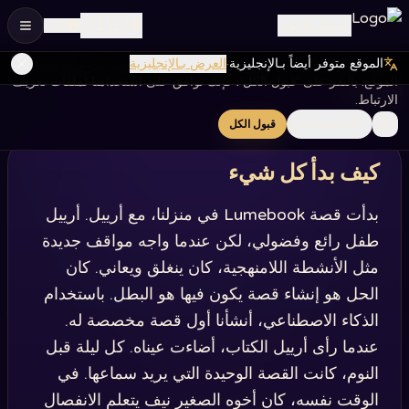
🇮🇱
تسجيل الدخول
ال
الموقع متوفر أيضاً بـالإنجليزية
·
العرض بـالإنجليزية
نستخدم ملفات تعريف الارتباط لتحسين تجربتك وتحليل حركة المرور على
قصتنا
الموقع. بالنقر على 'قبول الكل'، فإنك توافق على استخدامنا لملفات تعريف
الارتباط.
الأساسية فقط
قبول الكل
كيف بدأ كل شيء
بدأت قصة Lumebook في منزلنا، مع أرييل. أرييل
طفل رائع وفضولي، لكن عندما واجه مواقف جديدة
مثل الأنشطة اللامنهجية، كان ينغلق ويعاني. كان
الحل هو إنشاء قصة يكون فيها هو البطل. باستخدام
الذكاء الاصطناعي، أنشأنا أول قصة مخصصة له.
عندما رأى أرييل الكتاب، أضاءت عيناه. كل ليلة قبل
النوم، كانت القصة الوحيدة التي يريد سماعها. في
الوقت نفسه، كان أخوه الصغير نيف يتعلم الانفصال