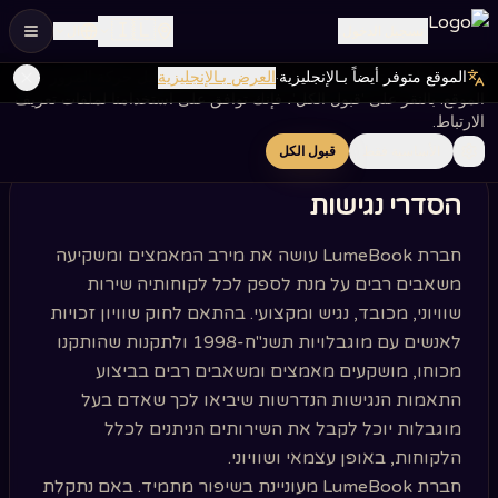
🇮🇱
تسجيل الدخول
ال
الموقع متوفر أيضاً بـالإنجليزية
·
العرض بـالإنجليزية
نستخدم ملفات تعريف الارتباط لتحسين تجربتك وتحليل حركة المرور على
הצהרת נגישות
الموقع. بالنقر على 'قبول الكل'، فإنك توافق على استخدامنا لملفات تعريف
الارتباط.
الأساسية فقط
قبول الكل
הסדרי נגישות
חברת LumeBook עושה את מירב המאמצים ומשקיעה
משאבים רבים על מנת לספק לכל לקוחותיה שירות
שוויוני, מכובד, נגיש ומקצועי. בהתאם לחוק שוויון זכויות
לאנשים עם מוגבלויות תשנ"ח-1998 ולתקנות שהותקנו
מכוחו, מושקעים מאמצים ומשאבים רבים בביצוע
התאמות הנגישות הנדרשות שיביאו לכך שאדם בעל
מוגבלות יוכל לקבל את השירותים הניתנים לכלל
הלקוחות, באופן עצמאי ושוויוני.
חברת LumeBook מעוניינת בשיפור מתמיד. באם נתקלת