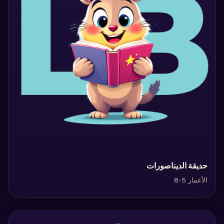
‏حديقة الديناصورات‏
الأعمار 5-8