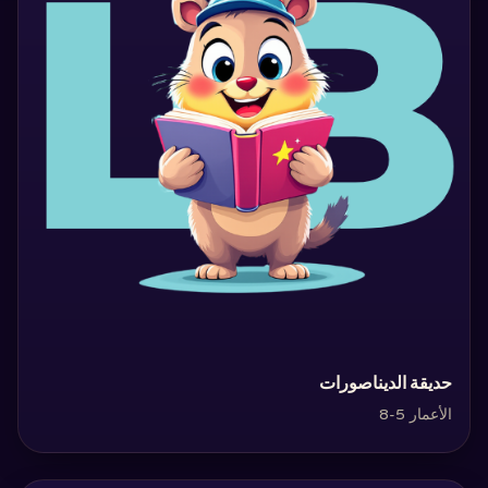
‏حديقة الديناصورات‏
الأعمار 5-8