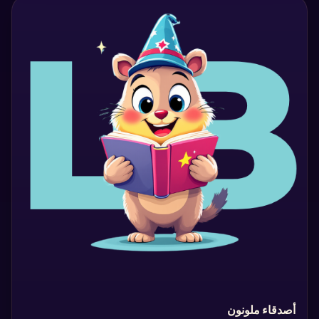
‏أصدقاء ملونون‏