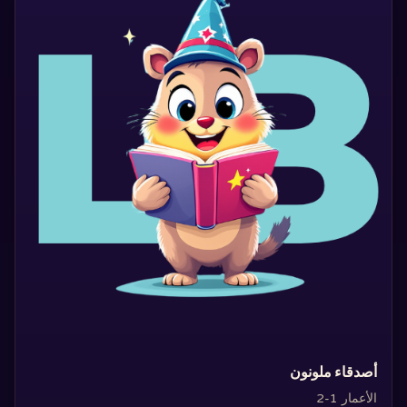
‏أصدقاء ملونون‏
الأعمار 1-2