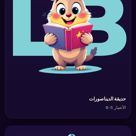
‏حديقة الديناصورات‏
الأعمار 5-8