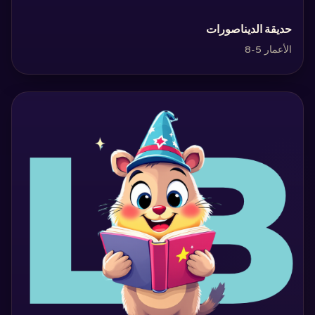
‏حديقة الديناصورات‏
الأعمار 5-8