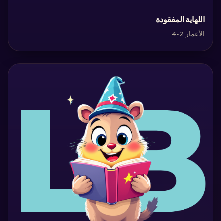
‏اللهاية المفقودة‏
الأعمار 2-4