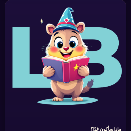
‏ماذا سأكون غدًا؟‏