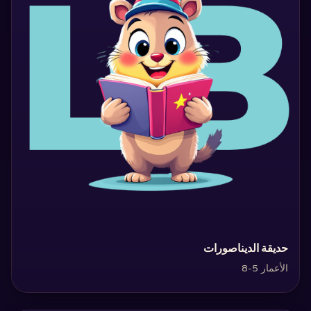
‏حديقة الديناصورات‏
الأعمار 5-8