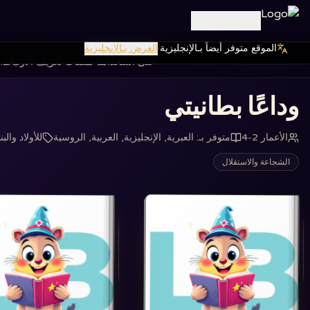
تسجيل الدخول
الموقع متوفر أيضاً بـالإنجليزية
·
العرض بـالإنجليزية
نستخدم ملفات تعريف الارتباط لتحسين ت
الصفحة الرئيسية
كتب
‏وداعًا بطانيتي‏
على استخدامنا لملفات تعريف الارتباط.
‏وداعًا بطانيتي‏
الأعمار 2-4
متوفر بـ
:
العبرية, الإنجليزية, العربية, الروسية
للأولاد والب
الشجاعة والاستقلال