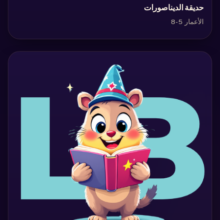
‏حديقة الديناصورات‏
الأعمار 5-8