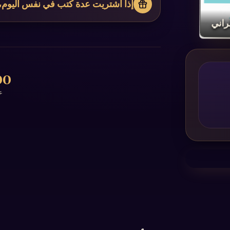
إذا اشتريت عدة كتب في نفس اليوم،
اني‏
0+
ع