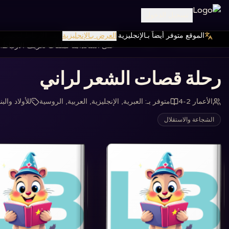
تسجيل الدخول
الموقع متوفر أيضاً بـالإنجليزية
·
العرض بـالإنجليزية
نستخدم ملفات تعريف الارتباط لتحسين ت
الصفحة الرئيسية
كتب
‏رحلة قصات الشعر لراني‏
على استخدامنا لملفات تعريف الارتباط.
‏رحلة قصات الشعر لراني‏
الأعمار 2-4
متوفر بـ
:
العبرية, الإنجليزية, العربية, الروسية
للأولاد والب
الشجاعة والاستقلال