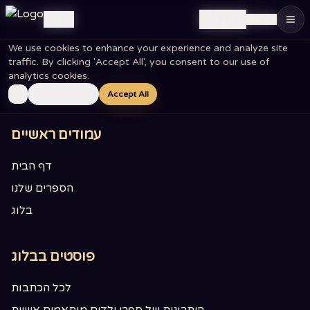
🇮🇱
🇮🇱
Log in
Log in
EN
EN
We use cookies to enhance your experience and analyze site
We use cookies to enhance your experience and analyze site
traffic. By clicking 'Accept All', you consent to our use of
traffic. By clicking 'Accept All', you consent to our use of
מפת האתר
analytics cookies.
analytics cookies.
Essential Only
Essential Only
Accept All
Accept All
עמודים ראשיים
דף הבית
הספרים שלנו
בלוג
פוסטים בבלוג
לכל הכתבות