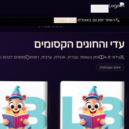
התחבר
האתר זמין גם באנגלית
·
עבור לאנגלית
אנחנו משתמשים בעוגיות כדי לשפר את
דף הבית
ספרים
‏עדי והחוגים הקסומים‏
לשימוש בעוגיות.
‏עדי והחוגים הקסומים‏
גילאי 4-8
זמין בשפות
:
עברית, אנגלית, ערבית, רוסית
מתאים לבנים וב
אומץ ועצמאות