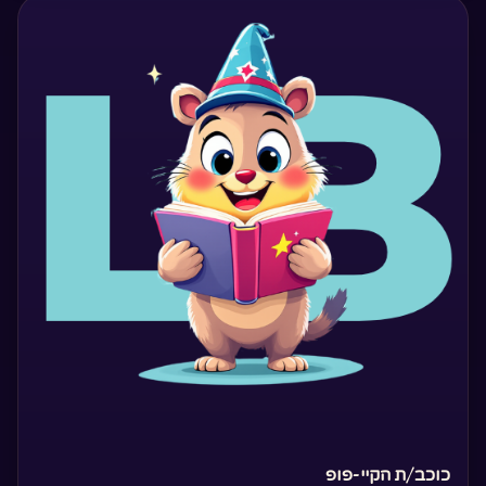
‏כוכב/ת הקיי-פופ‏