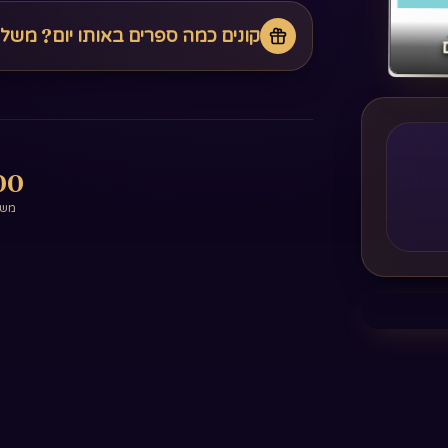
קונים כמה ספרים באותו יום? משל
0+
משפ