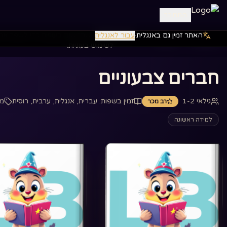
התחבר
האתר זמין גם באנגלית
·
עבור לאנגלית
אנחנו משתמשים בעוגיות כדי לשפר את
דף הבית
ספרים
‏חברים צבעוניים‏
לשימוש בעוגיות.
‏חברים צבעוניים‏
גילאי 1-2
זמין בשפות
:
עברית, אנגלית, ערבית, רוסית
מת
רב מכר
למידה ראשונה