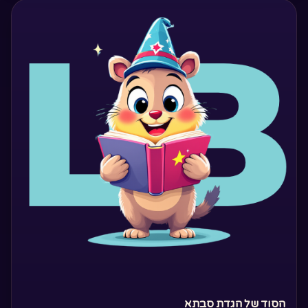
‏הסוד של הגדת סבתא‏