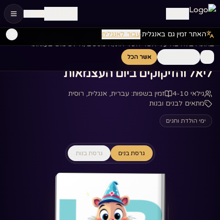
🇮🇱
התחבר
עב
האתר זמין גם באנגלית
·
עבור לאנגלית
אנחנו משתמשים בעוגיות כדי לשפר את החוויה שלך ולנתח את השימוש
דף הבית
ספרים
‏ליאל והזיקוקים ביום העצמאות‏
באתר. בלחיצה על 'אשר הכל' את/ה מסכים/ה לשימוש בעוגיות.
חיוניות בלבד
אשר הכל
‏ליאל והזיקוקים ביום העצמאות‏
גילאי 4-10
זמין בשפות
:
עברית, אנגלית, רוסית
מתאים לבנים ובנות
ימי הולדת וחגים
גרסת בנים
גרסת בנות