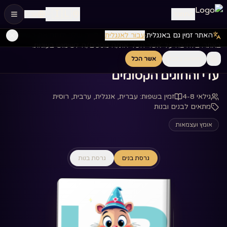
🇮🇱
התחבר
עב
האתר זמין גם באנגלית
·
עבור לאנגלית
אנחנו משתמשים בעוגיות כדי לשפר את החוויה שלך ולנתח את השימוש
דף הבית
ספרים
‏עדי והחוגים הקסומים‏
באתר. בלחיצה על 'אשר הכל' את/ה מסכים/ה לשימוש בעוגיות.
חיוניות בלבד
אשר הכל
‏עדי והחוגים הקסומים‏
גילאי 4-8
זמין בשפות
:
עברית, אנגלית, ערבית, רוסית
מתאים לבנים ובנות
אומץ ועצמאות
גרסת בנים
גרסת בנות