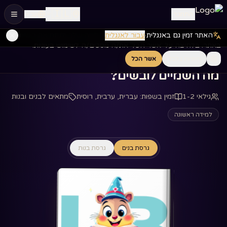
🇮🇱
התחבר
עב
האתר זמין גם באנגלית
·
עבור לאנגלית
אנחנו משתמשים בעוגיות כדי לשפר את החוויה שלך ולנתח את השימוש
דף הבית
ספרים
‏מה השמיים לובשים?‏
באתר. בלחיצה על 'אשר הכל' את/ה מסכים/ה לשימוש בעוגיות.
חיוניות בלבד
אשר הכל
‏מה השמיים לובשים?‏
גילאי 1-2
זמין בשפות
:
עברית, ערבית, רוסית
מתאים לבנים ובנות
למידה ראשונה
גרסת בנים
גרסת בנות