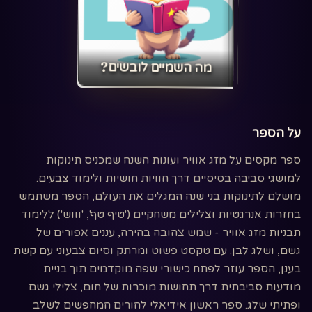
‏מה השמיים לובשים?‏
על הספר
ספר מקסים על מזג אוויר ועונות השנה שמכניס תינוקות
למושגי סביבה בסיסיים דרך חוויות חושיות ולימוד צבעים.
מושלם לתינוקות בני שנה המגלים את העולם, הספר משתמש
בחזרות אנרגטיות וצלילים משחקיים ('טיף טף', 'וווש') ללימוד
תבניות מזג אוויר - שמש צהובה בהירה, עננים אפורים של
גשם, ושלג לבן. עם טקסט פשוט ומרתק וסיום צבעוני עם קשת
בענן, הספר עוזר לפתח כישורי שפה מוקדמים תוך בניית
מודעות סביבתית דרך תחושות מוכרות של חום, צלילי גשם
ופתיתי שלג. ספר ראשון אידיאלי להורים המחפשים לשלב