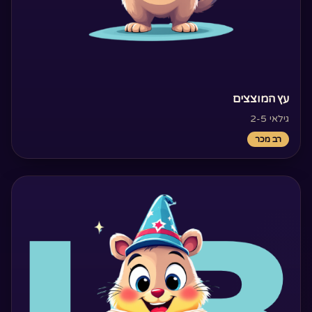
‏עץ המוצצים‏
גילאי 2-5
רב מכר