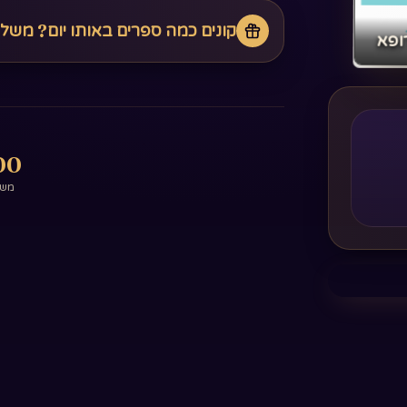
קונים כמה ספרים באותו יום? משל
ופא‏
0+
משפ