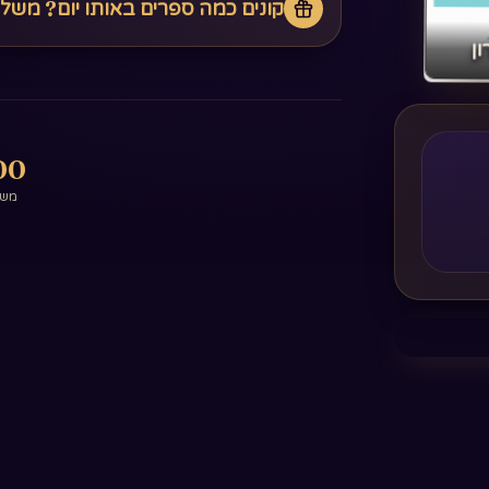
קונים כמה ספרים באותו יום? משל
ן‏
0+
משפ