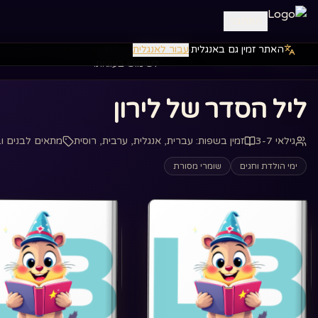
התחבר
האתר זמין גם באנגלית
·
עבור לאנגלית
אנחנו משתמשים בעוגיות כדי לשפר את
דף הבית
ספרים
‏ליל הסדר של לירון‏
לשימוש בעוגיות.
‏ליל הסדר של לירון‏
גילאי 3-7
זמין בשפות
:
עברית, אנגלית, ערבית, רוסית
מתאים לבנים וב
ימי הולדת וחגים
שומרי מסורת