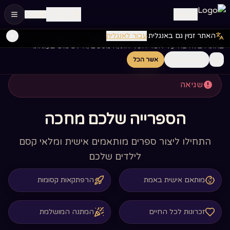
🇮🇱
התחבר
עב
הספרים שלי
לג לתוכן הראשי
האתר זמין גם באנגלית
·
עבור לאנגלית
אנחנו משתמשים בעוגיות כדי לשפר את החוויה שלך ולנתח את השימוש
באתר. בלחיצה על 'אשר הכל' את/ה מסכים/ה לשימוש בעוגיות.
לא נמצאו ספרים
חיוניות בלבד
אשר הכל
שגיאה
הספרייה שלכם מחכה
התחילו ליצור ספרים מותאמים אישית ומלאי קסם
לילדים שלכם
מותאם אישית באמת
הרפתקאות קסומות
זכרונות לכל החיים
המתנה המושלמת