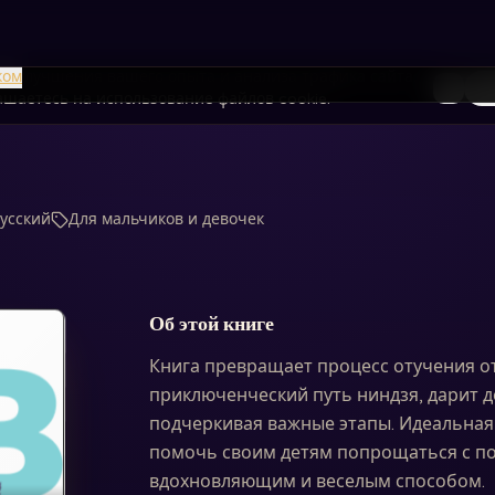
я улучшения вашего опыта и анализа трафика сайта.
ком
То
лашаетесь на использование файлов cookie.
Русский
Для мальчиков и девочек
Об этой книге
Книга превращает процесс отучения о
приключенческий путь ниндзя, дарит д
подчеркивая важные этапы. Идеальная
помочь своим детям попрощаться с по
вдохновляющим и веселым способом.