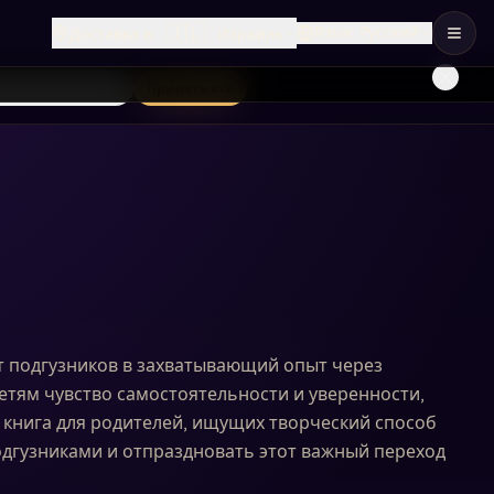
🇮🇱
Язык
:
Русский
Доставка в
:
Израиль
лько необходимые
Принять все
т подгузников в захватывающий опыт через
етям чувство самостоятельности и уверенности,
 книга для родителей, ищущих творческий способ
дгузниками и отпраздновать этот важный переход