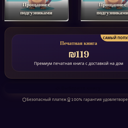
Прощание с
Прощание с
подгузниками
подгузникам
САМЫЙ ПОПУ
Печатная книга
₪119
Премиум печатная книга с доставкой на дом
Выберите книгу
Безопасный платеж
100% гарантия удовлетвор