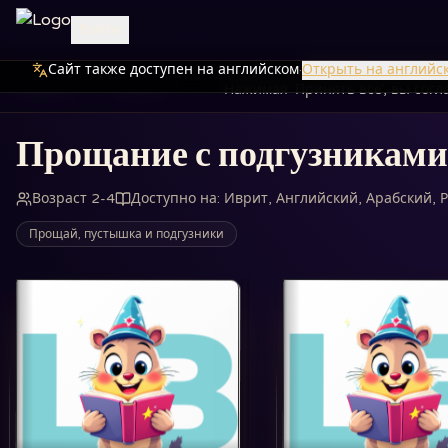
Войти
Сайт также доступен на английском
Мы используем файлы cookie дл
·
Открыть на английс
Главная
Книги
Прощание с подгузниками
Нажимая 'Принять все', вы сог
Прощание с подгузниками
Возраст 2-4
Доступно на
:
Иврит, Английский, Арабский, 
Прощай, пустышка и подгузники