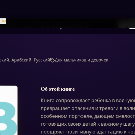
я улучшения вашего опыта и анализа трафика сайта.
ком
То
лашаетесь на использование файлов cookie.
ский, Арабский, Русский
Для мальчиков и девочек
Об этой книге
Книга сопровождает ребенка в волнующ
превращает опасения и тревоги в вол
особенном портфеле, дающем смелост
готовящих своих детей к важному шагу
поощряет позитивную адаптацию к нов