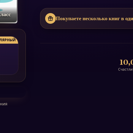
класс
Покупаете несколько книг в оди
ЛЯРНЫЙ
10,
Счастли
ения