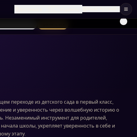
🇮🇱
Язык
:
Русский
Доставка в
:
Израиль
лько необходимые
Принять все
ем переходе из детского сада в первый класс,
нение и уверенность через волшебную историю о
ь. Незаменимый инструмент для родителей,
 начала школы, укрепляет уверенность в себе и
ому этапу.