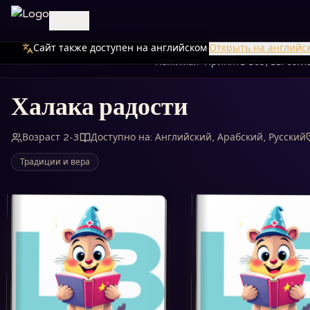
Войти
Сайт также доступен на английском
Мы используем файлы cookie дл
·
Открыть на английс
Главная
Книги
Халака радости
Нажимая 'Принять все', вы сог
Халака радости
Возраст 2-3
Доступно на
:
Английский, Арабский, Русский
Традиции и вера