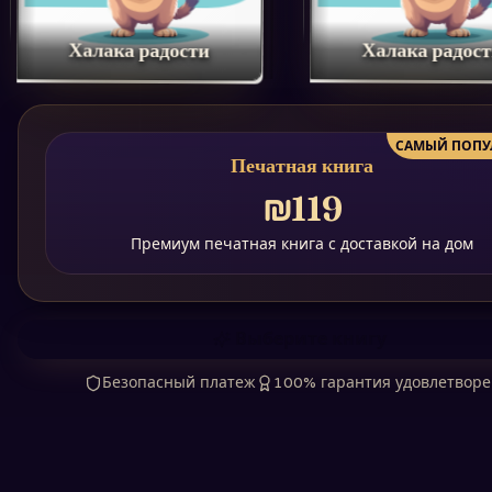
Халака радости
Халака радос
САМЫЙ ПОПУ
Печатная книга
₪119
Премиум печатная книга с доставкой на дом
Выберите книгу
Безопасный платеж
100% гарантия удовлетвор