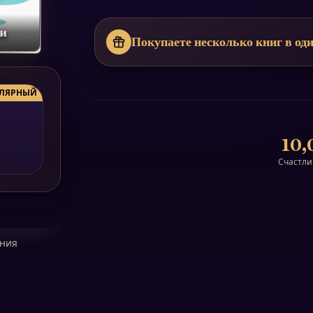
ти
Покупаете несколько книг в оди
ЛЯРНЫЙ
10,
Счастли
ения