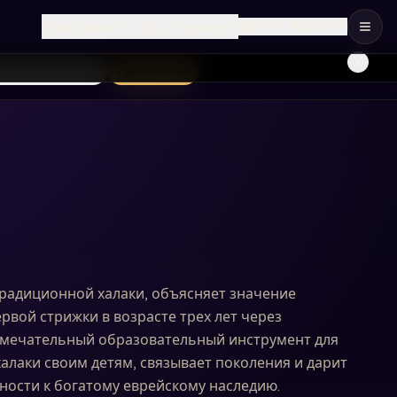
🇮🇱
Язык
:
Русский
Доставка в
:
Израиль
лько необходимые
Принять все
традиционной халаки, объясняет значение
рвой стрижки в возрасте трех лет через
амечательный образовательный инструмент для
лаки своим детям, связывает поколения и дарит
ности к богатому еврейскому наследию.