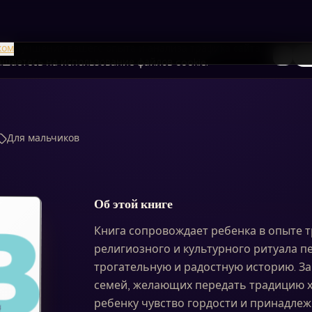
я улучшения вашего опыта и анализа трафика сайта.
ком
То
лашаетесь на использование файлов cookie.
Для мальчиков
Об этой книге
Книга сопровождает ребенка в опыте 
религиозного и культурного ритуала пе
трогательную и радостную историю. З
семей, желающих передать традицию ха
ребенку чувство гордости и принадлеж