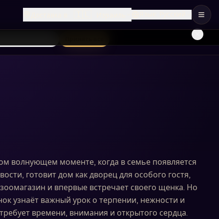
🇮🇱
Язык
:
Русский
Доставка в
:
Израиль
лько необходимые
Принять все
том волнующем моменте, когда в семье появляется
вости, готовит дом как дворец для особого гостя,
 зоомагазин и впервые встречает своего щенка. Но
нок узнаёт важный урок о терпении, нежности и
требует времени, внимания и открытого сердца.