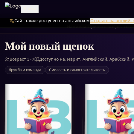
Войти
Сайт также доступен на английском
Мы используем файлы cookie дл
·
Открыть на английс
Главная
Книги
Мой новый щенок
Нажимая 'Принять все', вы сог
Мой новый щенок
Возраст 3-7
Доступно на
:
Иврит, Английский, Арабский, 
Дружба и команда
Смелость и самостоятельность