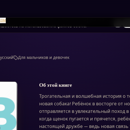
я улучшения вашего опыта и анализа трафика сайта.
ком
То
лашаетесь на использование файлов cookie.
Русский
Для мальчиков и девочек
Об этой книге
Трогательная и волшебная история о 
новая собака! Ребёнок в восторге от но
отправляется в увлекательный поход в
когда щенок пугается и прячется, ребё
настоящей дружбе — ведь новая связь 