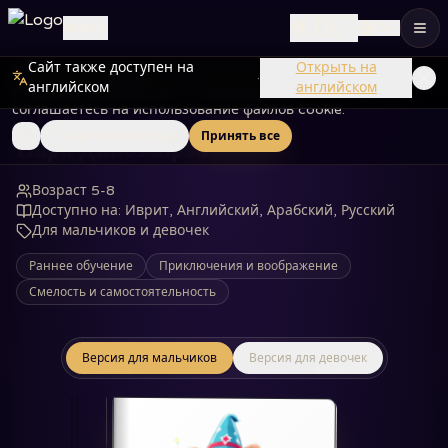
🇮🇱
Войти
РУ
Сайт также доступен на
Открыть на
Мы используем файлы cookie для улучшения вашего опыта
Главная
Книги
Парк Динозавров
·
английском
английском
и анализа трафика сайта. Нажимая 'Принять все', вы
соглашаетесь на использование файлов cookie.
Только необходимые
Принять все
Парк Динозавров
Возраст 5-8
Доступно на
:
Иврит, Английский, Арабский, Русский
Для мальчиков и девочек
Раннее обучение
Приключения и воображение
Смелость и самостоятельность
Версия для мальчиков
Версия для девочек