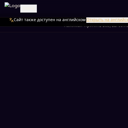
Войти
Сайт также доступен на английском
Мы используем файлы cookie дл
·
Открыть на английс
Нажимая 'Принять все', вы сог