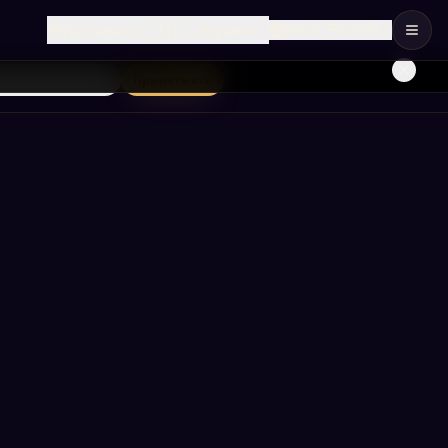
🇮🇱
Язык
:
Русский
Доставка в
:
Израиль
лько необходимые
Принять все