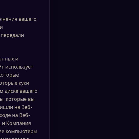
олнения вашего
ки
 передали
анных и
йт использует
 которые
оторые куки
ом диске вашего
ы, которые вы
ришли на Веб-
ходе на Веб-
, и Компания
 ее компьютеры