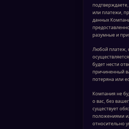
подтверждаете,
или платежи, пр
данных Компани
предоставленно
разумные и при
Любой платеж, 
осуществляется
будет нести от
причиненный ва
потеряна или е
Компания не бу
о вас, без ваше
существует обя
положениями ил
относительно у