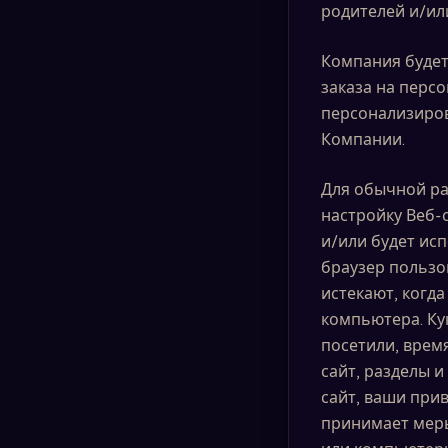
родителей и/или
Компания будет
заказа на персо
персонализиров
Компании.
Для обычной ра
настройку Веб-
и/или будет исп
браузер пользо
истекают, когда
компьютера. Ку
посетили, время
сайт, разделы 
сайт, ваши при
принимает меры