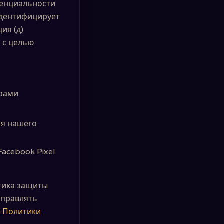
денциальности
идентифицирует
ия (д)
 с целью
рами
ия нашего
acebook Pixel
итика защиты
управлять
у
Политики