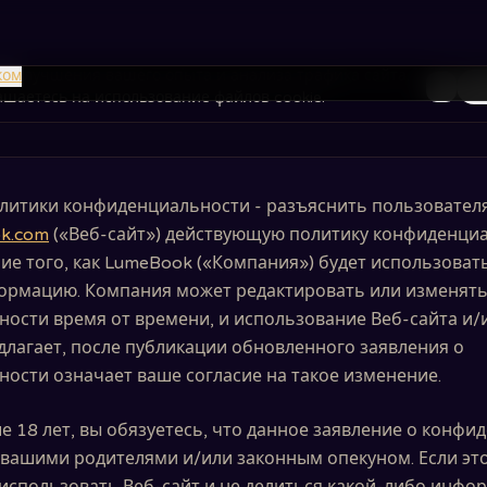
я улучшения вашего опыта и анализа трафика сайта.
ком
То
лашаетесь на использование файлов cookie.
литики конфиденциальности - разъяснить пользовател
ok.com
(«Веб-сайт») действующую политику конфиденци
ие того, как LumeBook («Компания») будет использовать
рмацию. Компания может редактировать или изменять
ости время от времени, и использование Веб-сайта и/и
длагает, после публикации обновленного заявления о
ости означает ваше согласие на такое изменение.
е 18 лет, вы обязуетесь, что данное заявление о конф
вашими родителями и/или законным опекуном. Если это 