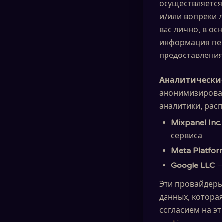
осуществляется
и/или вопреки 
вас лично, в о
информация пер
предоставления 
Аналитические
анонимизирова
аналитики, рас
Mixpanel Inc.
сервиса
Meta Platform
Google LLC
—
Эти провайдеры
данных, котора
согласием на э