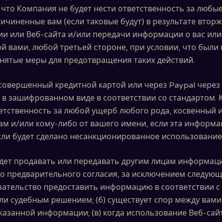
 что Компания не будет нести ответственность за любы
ичиненные вам (если таковые будут) в результате вторж
и или Веб-сайта и/или передачи информации о вас ил
й вами, любой третьей стороне, при условии, что были
нятые меры для предотвращения таких действий.
совершенный кредитной картой или через Paypal через 
 в зашифрованном виде в соответствии со стандартом.
ветственность за любой ущерб любого рода, косвенный 
м и/или кому-либо от вашего имени, если эта информа
сли будет сделано несанкционированное использование 
дет продавать или передавать другим лицам информац
го предварительного согласия, за исключением следующи
зательство предоставить информацию в соответствии 
и судебным решением; (б) существует спор между вам
казанной информации; (в) когда использование Веб-сай