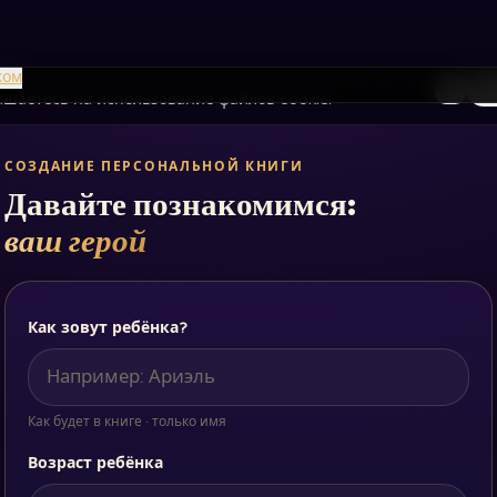
я улучшения вашего опыта и анализа трафика сайта.
ком
1
/
4
То
лашаетесь на использование файлов cookie.
СОЗДАНИЕ ПЕРСОНАЛЬНОЙ КНИГИ
Давайте познакомимся:
ваш герой
Как зовут ребёнка?
Как будет в книге · только имя
Возраст ребёнка