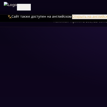
Войти
Сайт также доступен на английском
Мы используем файлы cookie дл
·
Открыть на английс
Нажимая 'Принять все', вы сог