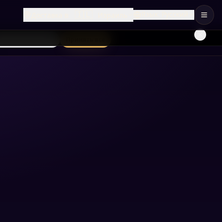
🇮🇱
Язык
:
Русский
Доставка в
:
Израиль
лько необходимые
Принять все